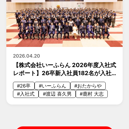
2026.04.20
【株式会社いーふらん 2026年度入社式
レポート】26卒新入社員182名が入社
── “1兆円企業”へ挑む次世代が始動
#26卒
#いーふらん
#おたからや
#入社式
#渡辺 喜久男
#鹿村 大志