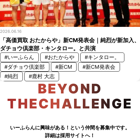
2026.06.16
「高価買取 おたからや」新CM発表会｜純烈が新加入、
ダチョウ倶楽部・キンタロー。と共演
#いーふらん
#おたからや
#キンタロー。
#ダチョウ倶楽部
#新CM
#新CM発表会
#純烈
#鹿村 大志
BEYOND
THECHALLENGE
いーふらんに興味がある！という仲間を募集中です。
詳細は採用サイトへ！