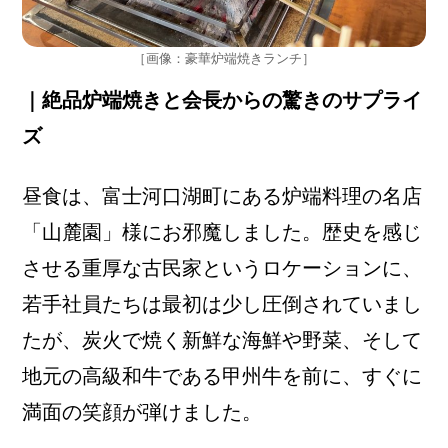
［画像：豪華炉端焼きランチ］
｜絶品炉端焼きと会長からの驚きのサプライ
ズ
昼食は、富士河口湖町にある炉端料理の名店
「山麓園」様にお邪魔しました。歴史を感じ
させる重厚な古民家というロケーションに、
若手社員たちは最初は少し圧倒されていまし
たが、炭火で焼く新鮮な海鮮や野菜、そして
地元の高級和牛である甲州牛を前に、すぐに
満面の笑顔が弾けました。