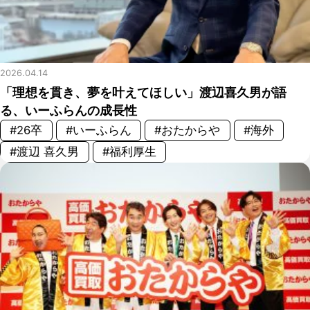
2026.04.14
「理想を貫き、夢を叶えてほしい」渡辺喜久男が語
る、いーふらんの成長性
#26卒
#いーふらん
#おたからや
#海外
#渡辺 喜久男
#福利厚生