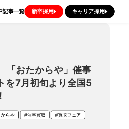
P
記事一覧
新卒採用
キャリア採用
】 「おたからや」催事
トを7月初旬より全国5
！
たからや
#催事買取
#買取フェア