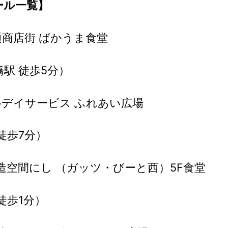
ール一覧】
橋通商店街 ばかうま食堂
駅 徒歩5分）
後等デイサービス ふれあい広場
徒歩7分）
活創造空間にし （ガッツ・びーと西）5F食堂
徒歩1分）