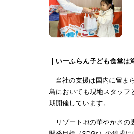
｜いーふらん子ども食堂は
当社の支援は国内に留ま
島においても現地スタッフと
期開催しています。
リゾート地の華やかさの裏
開発目標（SDGs）の達成