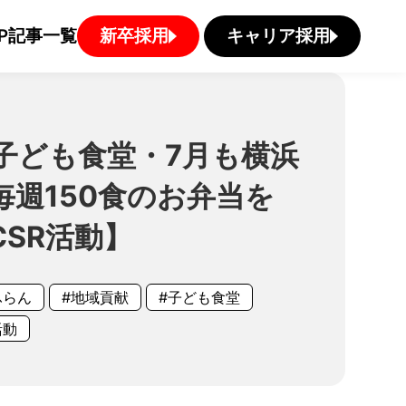
P
記事一覧
新卒採用
キャリア採用
子ども食堂・7月も横浜
毎週150食のお弁当を
CSR活動】
ふらん
#地域貢献
#子ども食堂
活動