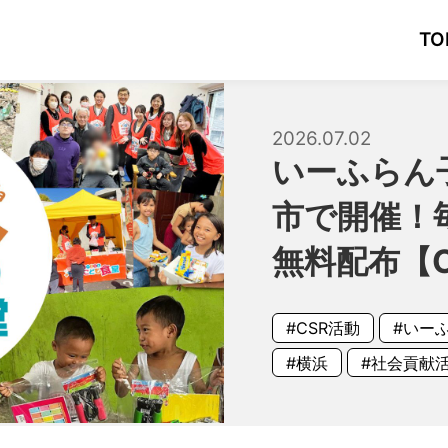
TO
2026.07.02
いーふらん
市で開催！
無料配布【
#CSR活動
#いー
#横浜
#社会貢献