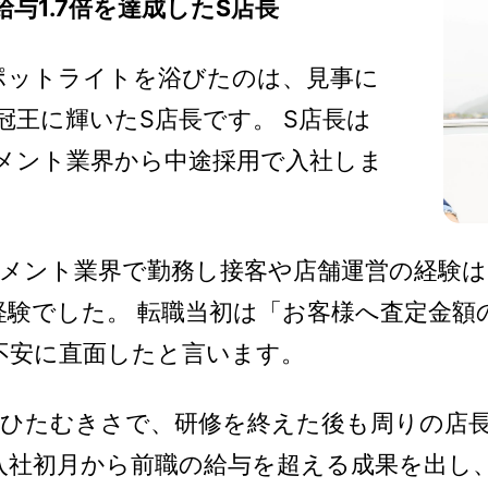
与1.7倍を達成したS店長
ットライトを浴びたのは、見事に
冠王に輝いたS店長です。 S店長は
ズメント業界から中途採用で入社しま
メント業界で勤務し接客や店舗運営の経験は
経験でした。 転職当初は「お客様へ査定金額
不安に直面したと言います。
ひたむきさで、研修を終えた後も周りの店
社初月から前職の給与を超える成果を出し、現