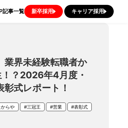
P
記事一覧
新卒採用
キャリア採用
】業界未経験転職者か
！？2026年4月度・
表彰式レポート！
たからや
#三冠王
#営業
#表彰式