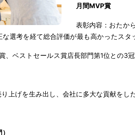
月間MVP賞
表彰内容：おたから
正な選考を経て総合評価が最も高かったスタ
賞、ベストセールス賞店長部門第1位との3
売り上げを生み出し、会社に多大な貢献をし
門）