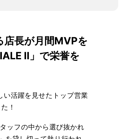
店長が月間MVPを
LE II」で栄誉を
ましい活躍を見せたトップ営業
した！
スタッフの中から選び抜かれ
II」を貸し切って執り行われ